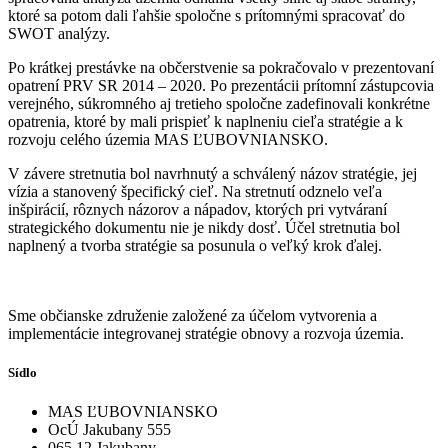
ktoré sa potom dali ľahšie spoločne s prítomnými spracovať do
SWOT analýzy.
Po krátkej prestávke na občerstvenie sa pokračovalo v prezentovaní
opatrení PRV SR 2014 – 2020. Po prezentácii prítomní zástupcovia
verejného, súkromného aj tretieho spoločne zadefinovali konkrétne
opatrenia, ktoré by mali prispieť k naplneniu cieľa stratégie a k
rozvoju celého územia MAS ĽUBOVNIANSKO.
V závere stretnutia bol navrhnutý a schválený názov stratégie, jej
vízia a stanovený špecifický cieľ. Na stretnutí odznelo veľa
inšpirácií, rôznych názorov a nápadov, ktorých pri vytváraní
strategického dokumentu nie je nikdy dosť. Účel stretnutia bol
naplnený a tvorba stratégie sa posunula o veľký krok ďalej.
Sme občianske združenie založené za účelom vytvorenia a
implementácie integrovanej stratégie obnovy a rozvoja územia.
Sídlo
MAS ĽUBOVNIANSKO
OcÚ Jakubany 555
065 12 Jakubany