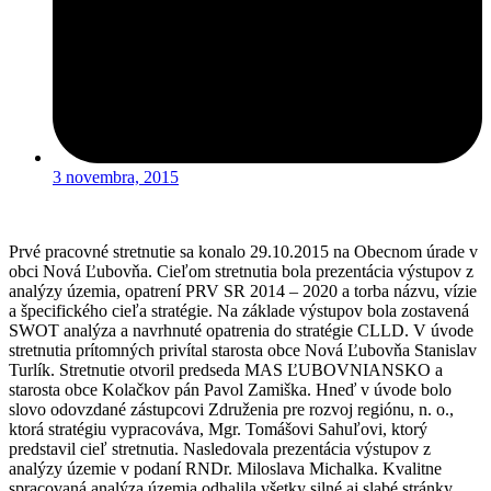
3 novembra, 2015
Prvé pracovné stretnutie sa konalo 29.10.2015 na Obecnom úrade v
obci Nová Ľubovňa. Cieľom stretnutia bola prezentácia výstupov z
analýzy územia, opatrení PRV SR 2014 – 2020 a torba názvu, vízie
a špecifického cieľa stratégie. Na základe výstupov bola zostavená
SWOT analýza a navrhnuté opatrenia do stratégie CLLD. V úvode
stretnutia prítomných privítal starosta obce Nová Ľubovňa Stanislav
Turlík. Stretnutie otvoril predseda MAS ĽUBOVNIANSKO a
starosta obce Kolačkov pán Pavol Zamiška. Hneď v úvode bolo
slovo odovzdané zástupcovi Združenia pre rozvoj regiónu, n. o.,
ktorá stratégiu vypracováva, Mgr. Tomášovi Sahuľovi, ktorý
predstavil cieľ stretnutia. Nasledovala prezentácia výstupov z
analýzy územie v podaní RNDr. Miloslava Michalka. Kvalitne
spracovaná analýza územia odhalila všetky silné aj slabé stránky,