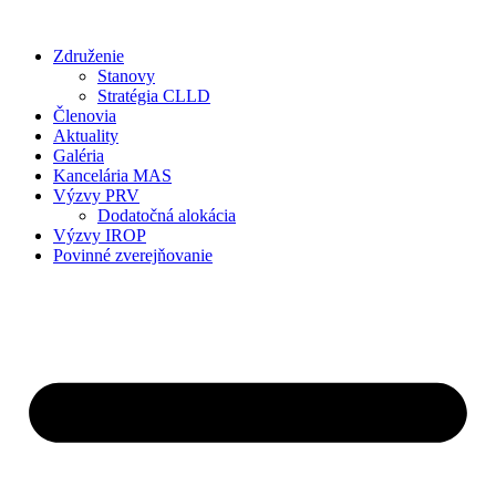
Preskočiť
na
Združenie
obsah
Stanovy
Stratégia CLLD
Členovia
Aktuality
Galéria
Kancelária MAS
Výzvy PRV
Dodatočná alokácia
Výzvy IROP
Povinné zverejňovanie