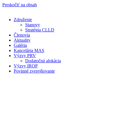
Preskočiť na obsah
Združenie
Stanovy
Stratégia CLLD
Členovia
Aktuality
Galéria
Kancelária MAS
Výzvy PRV
Dodatočná alokácia
Výzvy IROP
Povinné zverejňovanie