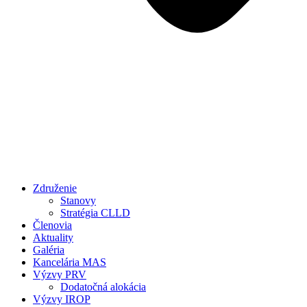
Združenie
Stanovy
Stratégia CLLD
Členovia
Aktuality
Galéria
Kancelária MAS
Výzvy PRV
Dodatočná alokácia
Výzvy IROP